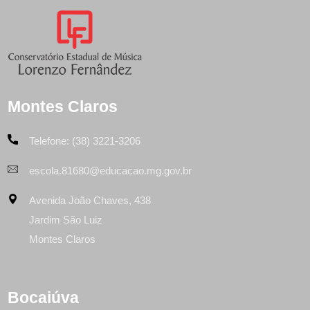
Montes Claros
Telefone: (38) 3221-3206
escola.81680@educacao.mg.gov.br
Avenida João Chaves, 438
Jardim São Luiz
Montes Claros
Bocaiúva